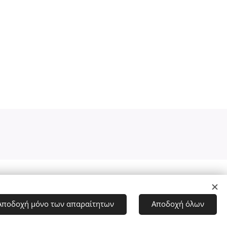
Υλοποιήθηκε από τη
Webnode
Cookies
Γλώσσες
Ελληνικά
English
Αποδοχή μόνο των απαραίτητων
Αποδοχή όλων